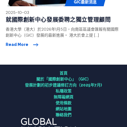
GIC最新消息
2025-10-03
就國際創新中心發展委聘之獨立管理顧問
香港大學（港大）於2026年1月5日，向南區區議會匯報有關國際
首頁
創新中心（GIC）發展的最新進展。 港大於會上提 […]
Read More
關於「國際創新中⼼」（GIC）
研究
首頁
關於「國際創新中⼼」（GIC）
連繫
發展計劃的初步建議修訂方向（2025年7月)
私隱政策
無障礙網頁
資訊中心
使用條款
網站地圖
聯絡我們
聯絡我們