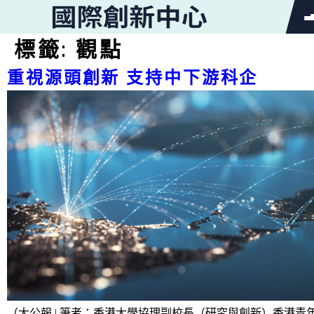
SEARCH
標籤:
觀點
Search
重視源頭創新 支持中下游科企
for:
首頁
關於「國際創新中⼼」（GIC）
（大公報 | 筆者：香港大學協理副校長（研究與創新）香港青