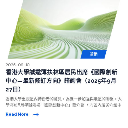
活動
2025-09-10
香港大學誠邀薄扶林區居民出席《國際創新
中心—最新修訂方向》諮詢會（2025年9月
27日）
香港大學重視區內持份者的意見，為進一步加強與地區的聯繫，大
首頁
學將於5月舉辦兩場「國際創新中心」簡介會 ，向區內居民介紹中
心的最新發展、解答問題及交流意見，歡迎社區人士出席。
Read More
關於「國際創新中⼼」（GIC）