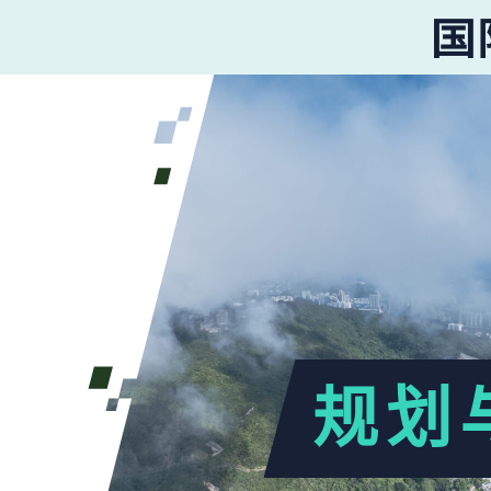
SEARCH
Search
for:
规划