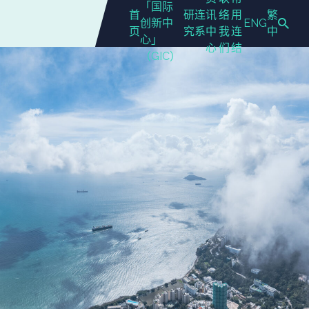
「国际
首
研
连
讯
络
用
繁
创新中
ENG
页
究
系
中
我
连
中
心」
心
们
结
（GIC）
搜索按钮