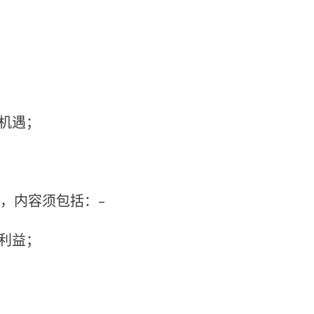
与机遇；
用，内容须包括：-
济利益；