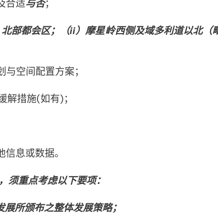
及合适
与否
；
）北部都会区；（ii）摩星岭西侧及域多利道以北（
规划与空间配置方案；
缓解措施(如有)；
其他信息或数据。
项），须重点考虑以下要项：
究发展所颁布之整体发展策略；