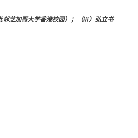
毗邻芝加哥大学香港校园）；（iii）弘立书