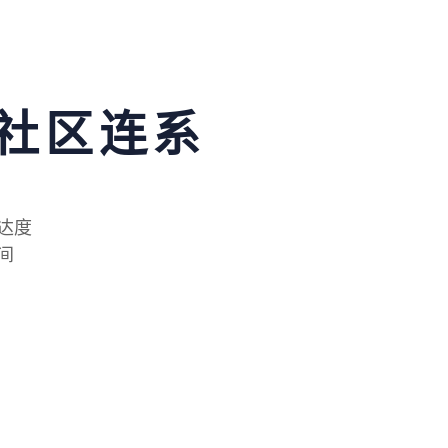
社区连系
达度
间